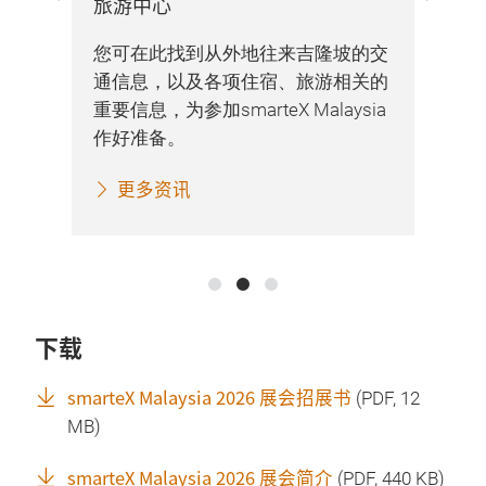
旅游中心
一
一
步
步
关资
您可在此找到从外地往来吉隆坡的交
签
通信息，以及各项住宿、旅游相关的
重要信息，为参加smarteX Malaysia
您
作好准备。
签
更多资讯
下载
smarteX Malaysia 2026 展会招展书
(
PDF
, 12
MB)
smarteX Malaysia 2026 展会简介
(
PDF
, 440 KB)