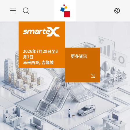
跳
过
Navigation
搜
ZH
索
2026年7月29日至8
更多资讯
月1日

马来西亚, 吉隆坡