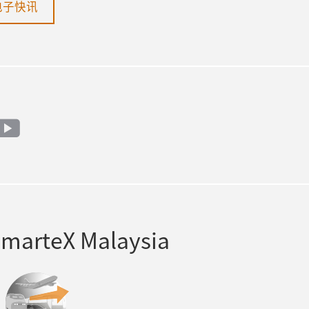
电子快讯
ok
youtube
rteX Malaysia