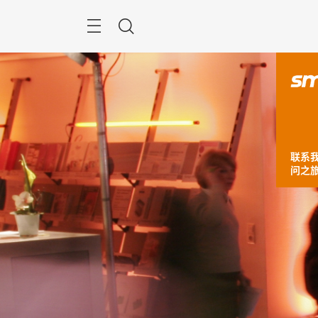
跳
过
Navigation
搜
索
联系
问之